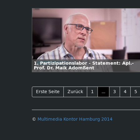
1. Partizipationslabor - Statement: Apl.-
Prof. Dr. Maik Adomßent
Erste Seite
Zurück
1
...
3
4
5
©
Multimedia Kontor Hamburg 2014