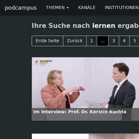
podcampus
THEMEN
KANÄLE
INSTITUTIONEN
Ihre Suche nach
lernen
ergab 
Erste Seite
Zurück
1
...
3
4
5
Im Interview: Prof. Dr. Kerstin Kuchta