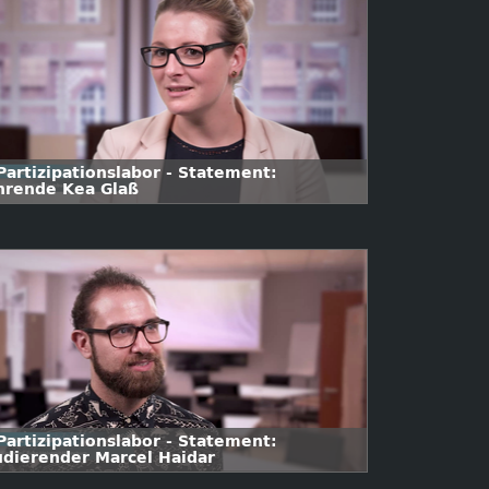
Partizipationslabor - Statement:
hrende Kea Glaß
Partizipationslabor - Statement:
udierender Marcel Haidar