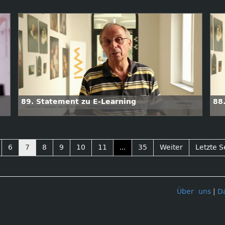
89. Statement zu E-Learning
88
6
7
8
9
10
11
...
35
Weiter
Letzte S
Über uns
|
D