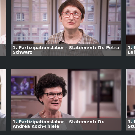
1. Partizipationslabor - Statement: Dr. Petra
1. 
Schwarz
Le
1. Partizipationslabor - Statement: Dr.
1. 
Andrea Koch-Thiele
St