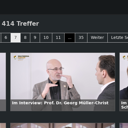
414 Treffer
6
7
8
9
10
11
...
35
Weiter
Letzte S
Im Interview: Prof. Dr. Georg Müller-Christ
Im
Sc