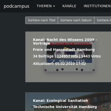
podcampus
THEMEN
KANÄLE
INSTITUTIONEN
Sortiere nach Titel
Sortiere nach Datum
Sortiere 
Kanal: Nacht des Wissens 2009 -
Vorträge
Freie und Hansestadt Hamburg
34 Beiträge | 124957 Hits | 1443 Votes
Aktualisiert: 05.02.2010 17:02
Kanal: Ecological Sanitation
Technische Universität Hamburg