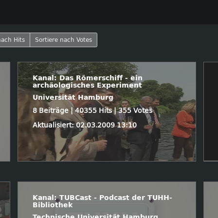
nach Hits
Sortiere nach Votes
Kanal: Das Römerschiff - ein
archäologisches Experiment
Universität Hamburg
8 Beiträge | 40355 Hits | 355 Votes
Aktualisiert: 02.03.2009 13:10
Kanal: TUBCast - Podcast der TUHH-
Bibliothek
Technische Universität Hamburg