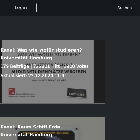
Login
Suchen
Kanal: Was wie wofür studieren?
Universität Hamburg
179 Beiträge | 722801 Hits | 3900 Votes
Aktualisiert: 22.12.2020 11:41
Kanal: Raum Schiff Erde
Universität Hamburg