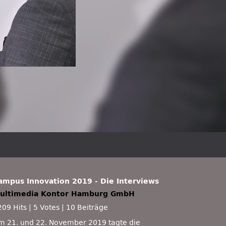
ampus Innovation 2019 - Die Interviews
ultimedia Kontor Hamburg GmbH
209 Hits
|
5 Votes
|
10 Beiträge
m 21. und 22. November 2019 tagte die