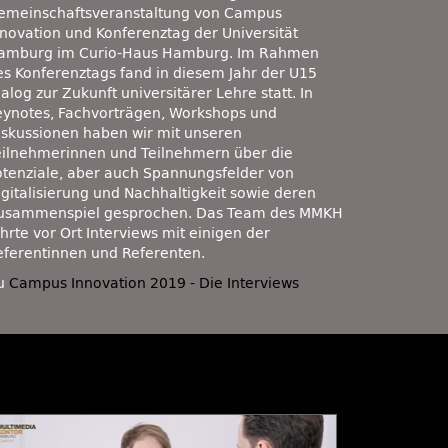
emeinschaftsveranstaltung von Campus
nnovation und Konferenztag der Universität
amburg im Curio-Haus Hamburg. Im Rahmen
es Konferenztags fand in diesem Jahr der U15
alog zur Zukunft universitärer Lehre statt. In
eynotes, Fachvorträgen, Workshops und
iskussionen haben wir mit unseren
eilnehmerinnen und Teilnehmern über die
otenziale, aber auch Spannungsfelder von
igitalisierung und Nachhaltigkeit sowie deren
usammenspiel gesprochen. Das Team des MMKH
hrte vor Ort Interviews mit einigen der
eferentinnen und Referenten.
u
Campus Innovation 2019 - Die Interviews