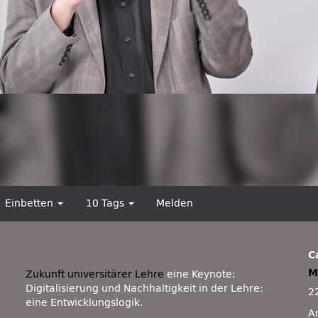
Einbetten
10 Tags
Melden
C
M
Zukunft universitärer Lehre
eine Keynote:
Digitalisierung und Nachhaltigkeit in der Lehre:
2
eine Entwicklungslogik.
A