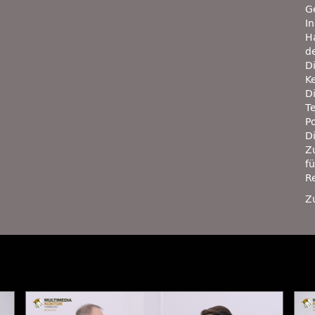
G
I
H
d
Di
K
D
T
P
D
Z
fü
R
Z