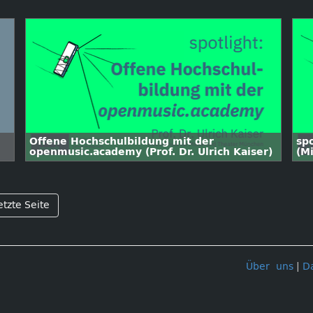
Offene Hochschulbildung mit der
spo
openmusic.academy (Prof. Dr. Ulrich Kaiser)
(M
etzte Seite
Über uns
|
D