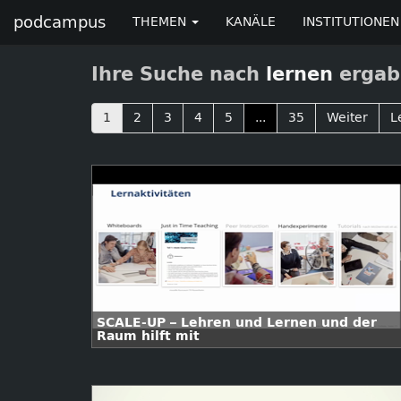
podcampus
THEMEN
KANÄLE
INSTITUTIONEN
Ihre Suche nach
lernen
ergab 
1
2
3
4
5
...
35
Weiter
L
SCALE-UP – Lehren und Lernen und der
Raum hilft mit