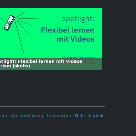
tlight: Flexibel lernen mit Videos
iriam Jakobs)
atenschutzerklärung
|
Impressum
|
Hilfe
|
Kontakt