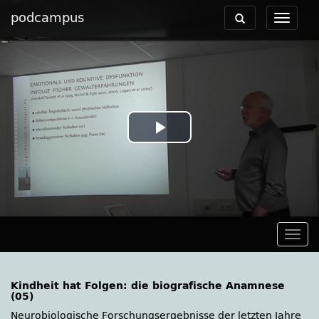
podcampus
Toggle
Toggle
navigation
navigat
Play
Video
Togg
navig
Kindheit hat Folgen: die biografische Anamnese
(05)
Neurobiologische Forschungsergebnisse der letzten Jahre