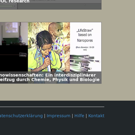
OC research
nowissenschaften: Ein interdisziplinärer
reifzug durch Chemie, Physik und Biologie
atenschutzerklärung
|
Impressum
|
Hilfe
|
Kontakt