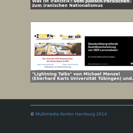
Was ist Iranistik? Vom Jüdisch-Persischen
zum iranischen Nationalismus
"Lightning Talks" von Michael Menzel
(Eberhard Karls Universität Tübingen) und
Matthias Kostrzewa
(Digitalisierungsbeauftragter für die
Lehrerbildung, Ruhr-Universität Bochum,
Professional School of Education)
©
Multimedia Kontor Hamburg 2014