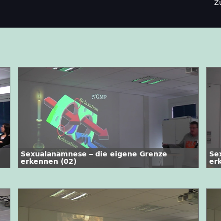
Z
Sexualanamnese – die eigene Grenze
Se
erkennen (02)
er