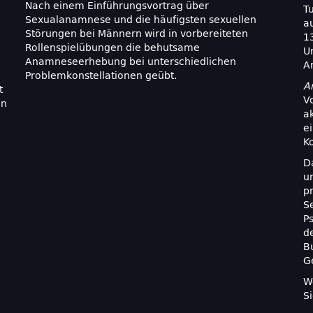
Nach einem Einführungsvortrag über
T
Sexualanamnese und die häufigsten sexuellen
a
Störungen bei Männern wird in vorbereiteten
13
Rollenspielübungen die behutsame
U
Anamneseerhebung bei unterschiedlichen
A
Problemkonstellationen geübt.
A
t
V
in
a
ei
K
D
u
pr
Se
P
d
B
G
W
S