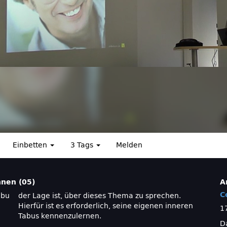
Einbetten
3 Tags
Melden
nen (05)
A
C
abu
der Lage ist, über dieses Thema zu sprechen.
Hierfür ist es erforderlich, seine eigenen inneren
1
Tabus kennenzulernen.
Da
e