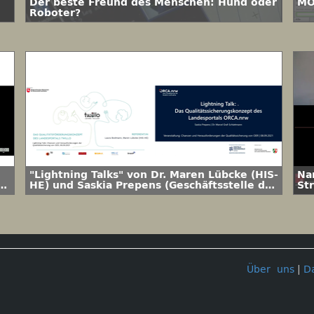
Der beste Freund des Menschen: Hund oder
MO
Roboter?
"Lightning Talks" von Dr. Maren Lübcke (HIS-
Na
HE) und Saskia Prepens (Geschäftsstelle des
St
Landesportals ORCA.nrw) mit Marcel Graf
Schlattmann (Universität Paderborn)
Über uns
|
D