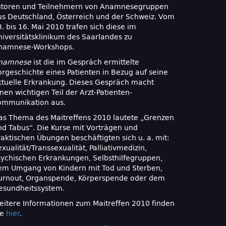
utoren und Teilnehmern von Anamnese­gruppen
us Deutschland, Österreich und der Schweiz. Vom
. bis 16. Mai 2010 trafen sich diese im
niversitätsklinikum des Saarlandes zu
namnese-Workshops.
namnese
ist die im Gespräch ermittelte
orgeschichte eines Patienten in Bezug auf seine
ktuelle Erkrankung. Dieses Gespräch macht
nen wichtigen Teil der Arzt-Patienten-
ommunikation aus.
as Thema des Maitreffens 2010 lautete „Grenzen
nd Tabus“. Die Kurse mit Vorträgen und
aktischen Übungen be­schäftigten sich u. a. mit:
xualität/Transsexualität, Palliativ­medizin,
sychischen Erkrankungen, Selbsthilfegruppen,
em Umgang von Kindern mit Tod und Sterben,
urnout, Organspende, Körperspende oder dem
esundheitssystem.
eitere Informationen zum Maitreffen 2010 finden
ie
hier
.