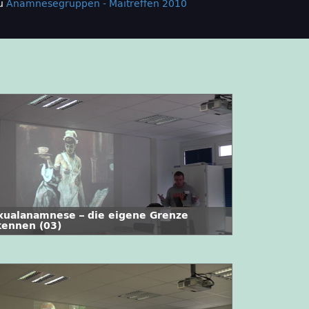
u
Anamnesegruppen - Maitreffen 2010
xualanamnese – die eigene Grenze
kennen (03)