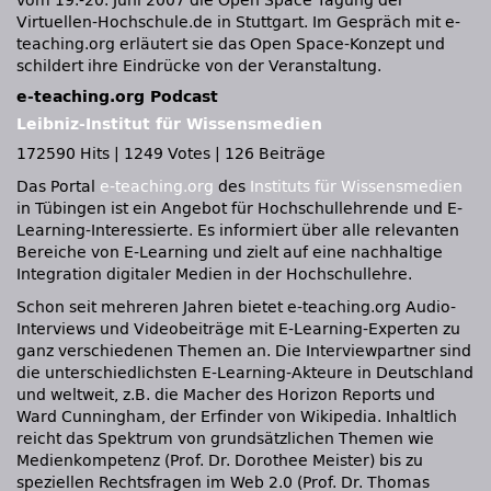
vom 19.-20. Juni 2007 die Open Space Tagung der
Virtuellen-Hochschule.de in Stuttgart. Im Gespräch mit e-
teaching.org erläutert sie das Open Space-Konzept und
schildert ihre Eindrücke von der Veranstaltung.
e-teaching.org Podcast
Leibniz-Institut für Wissensmedien
172590 Hits
|
1249 Votes
|
126 Beiträge
Das Portal
e-teaching.org
des
Instituts für Wissensmedien
in Tübingen ist ein Angebot für Hochschullehrende und E-
Learning-Interessierte. Es informiert über alle relevanten
Bereiche von E-Learning und zielt auf eine nachhaltige
Integration digitaler Medien in der Hochschullehre.
Schon seit mehreren Jahren bietet e-teaching.org Audio-
Interviews und Videobeiträge mit E-Learning-Experten zu
ganz verschiedenen Themen an. Die Interviewpartner sind
die unterschiedlichsten E-Learning-Akteure in Deutschland
und weltweit, z.B. die Macher des Horizon Reports und
Ward Cunningham, der Erfinder von Wikipedia. Inhaltlich
reicht das Spektrum von grundsätzlichen Themen wie
Medienkompetenz (Prof. Dr. Dorothee Meister) bis zu
speziellen Rechtsfragen im Web 2.0 (Prof. Dr. Thomas