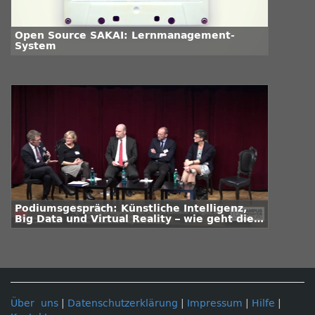
Open Source SAKAI: Lernmanagement-
System
Podiumsgespräch: Künstliche Intelligenz,
Big Data und Virtual Reality – wie geht die
Wissenschaft mit ihrer neuen
Verantwortung um?
Über uns
|
Datenschutzerklärung
|
Impressum
|
Hilfe
|