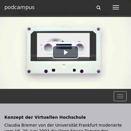
podcampus
Toggle
Toggle
navigation
navigat
Play
Video
Togg
navig
Konzept der Virtuellen Hochschule
Claudia Bremer von der Universität Frankfurt moderierte