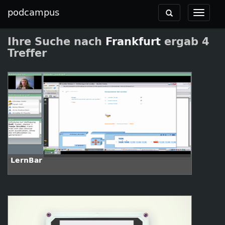
podcampus
Toggle
Toggle
navigation
navigat
Ihre Suche nach
Frankfurt
ergab 4
Treffer
LernBar