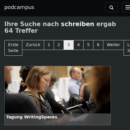
podcampus
Toggle
navigation
Ihre Suche nach
schreiben
ergab
64 Treffer
Erste
Zurück
1
2
3
4
5
6
Weiter
L
Seite
S
Tagung WritingSpaces