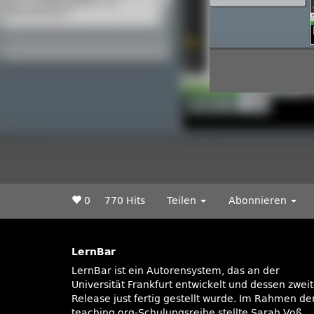
0
770 Hits
Teilen
Abonnieren
LernBar
LernBar ist ein Autorensystem, das an der
(Goethe-Universität Frankfurt) das Autorentool
Universität Frankfurt entwickelt und dessen zwei
Release just fertig gestellt wurde. Im Rahmen der
teaching.org-Schulungsreihe stellte Sarah Voß