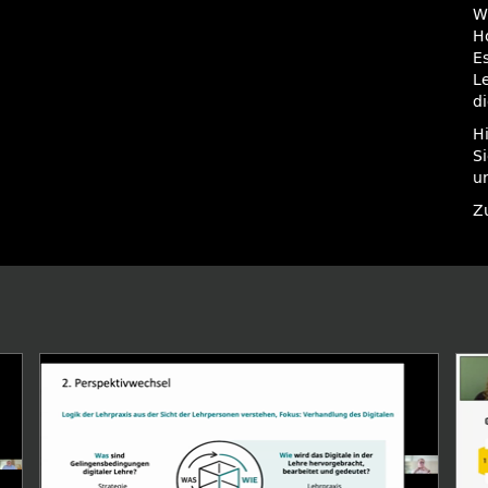
W
H
E
L
d
H
S
u
Z