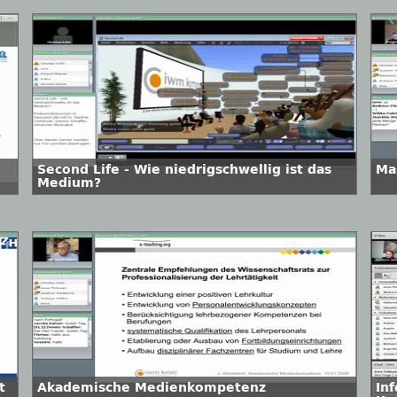
Second Life - Wie niedrigschwellig ist das
Ma
Medium?
t
Akademische Medienkompetenz
In