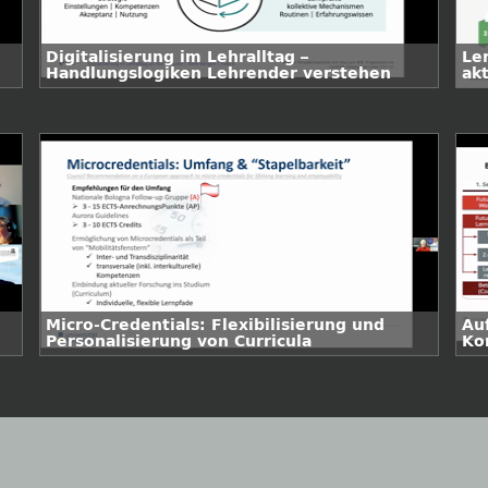
Digitalisierung im Lehralltag –
Le
Handlungslogiken Lehrender verstehen
ak
d
Micro-Credentials: Flexibilisierung und
Au
Personalisierung von Curricula
Ko