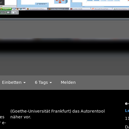
Einbetten
6 Tags
Melden
e
L
tes
näher vor.
1
 e-
Da