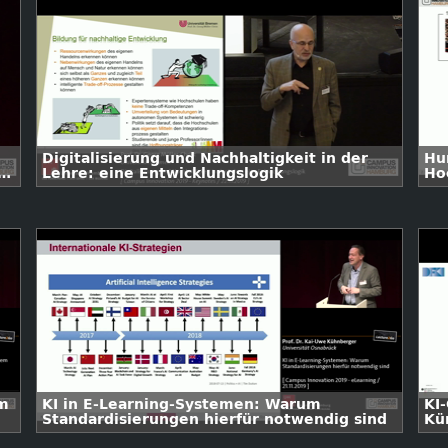
Digitalisierung und Nachhaltigkeit in der
Hu
e
Lehre: eine Entwicklungslogik
Ho
em
KI in E-Learning-Systemen: Warum
KI
Standardisierungen hierfür notwendig sind
Kün