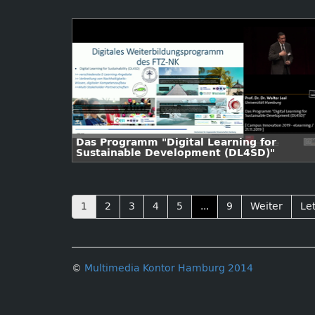
Das Programm "Digital Learning for
Sustainable Development (DL4SD)"
1
2
3
4
5
...
9
Weiter
Let
©
Multimedia Kontor Hamburg 2014