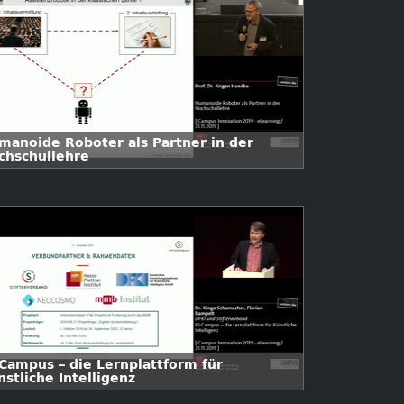
manoide Roboter als Partner in der
chschullehre
-Campus – die Lernplattform für
stliche Intelligenz