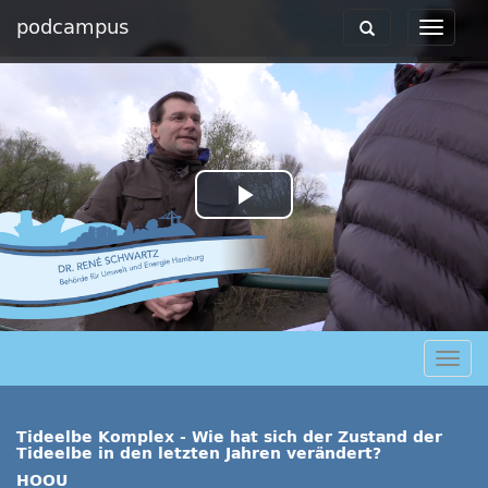
podcampus
Toggle
Toggle
navigation
navigat
Play
Video
Togg
navig
Tideelbe Komplex - Wie hat sich der Zustand der
Tideelbe in den letzten Jahren verändert?
HOOU