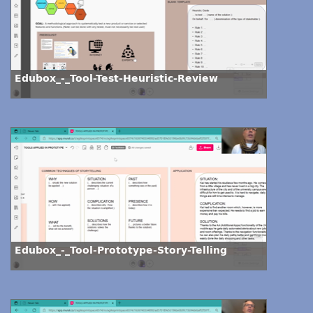
Edubox_-_Tool-Test-Heuristic-Review
Edubox_-_Tool-Prototype-Story-Telling