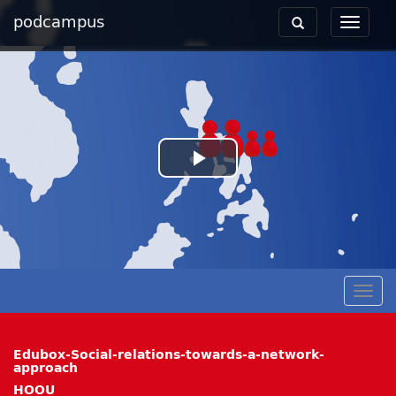
podcampus
Toggle
Toggle
navigation
navigat
Play
Video
Togg
navig
Edubox-Social-relations-towards-a-network-
approach
HOOU