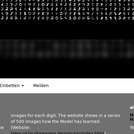
Einbetten
Melden
a
H
H
he
(Website:
9
https://claudiawasem.de/simular/index.html
)