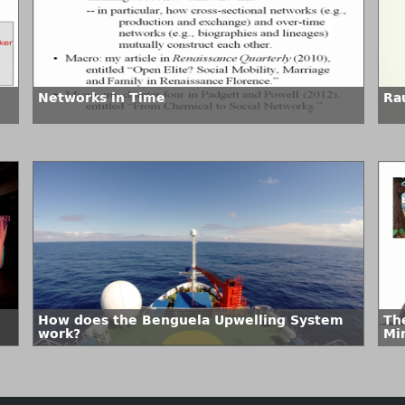
Networks in Time
Ra
How does the Benguela Upwelling System
The
work?
Mi