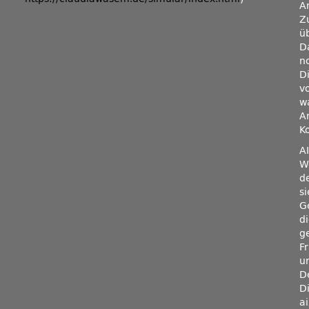
Ar
Z
ü
D
n
Di
v
w
A
K
A
W
d
s
G
d
g
F
u
De
D
a