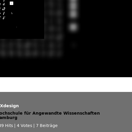
iXdesign
ochschule für Angewandte Wissenschaften
amburg
89 Hits
|
4 Votes
|
7 Beiträge