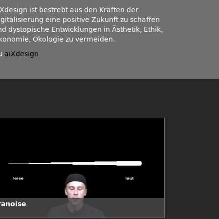
iXdesign ist bestrebt aus den Kräften der
gitalisierung eine positive Zukunft zu schaffen
nd dystopische Entwicklungen in Ästhetik, Ethik,
konomie, Ökologie zu vermeiden.
u
aiXdesign
ranoise