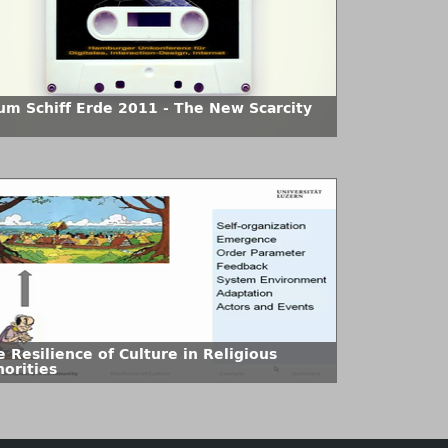
um Schiff Erde 2011 - The New Scarcity
 Resilience of Culture in Religious
norities