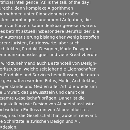
tificial Intelligence (AI) is the talk of the day!
urecht, denn komplexe Algorithmen
bernehmen unter Einbeziehung großer
atensammlungen zunehmend Aufgaben, die
och vor Kurzem kaum denkbar gewesen wären.
es betrifft aktuell insbesondere Berufsbilder, die
on Automatisierung bislang eher wenig betroffen
aren: Juristen, Betriebswirte, aber auch
rchitekten, Produkt-Designer, Mode-Designer,
ommunikationsdesigner und viele Kreativberufe.
I wird zunehmend auch Bestandteil von Design-
erkzeugen, welche seit jeher die Eigenschaften
er Produkte und Services beeinflussen, die durch
ie geschaffen werden: Fotos, Mode, Architektur,
egenstände und Medien aller Art, die wiederum
ie Umwelt, das Bewusstsein und damit die
esamte Gesellschaft prägen. Daher ist die
ragestellung wie Design von AI beeinflusst wird
nd welchen Einfluss ein von AI beeinflusstes
sign auf die Gesellschaft hat, äußerst relevant.
ie Schnittstelle zwischen Design und AI:
iXdesign.