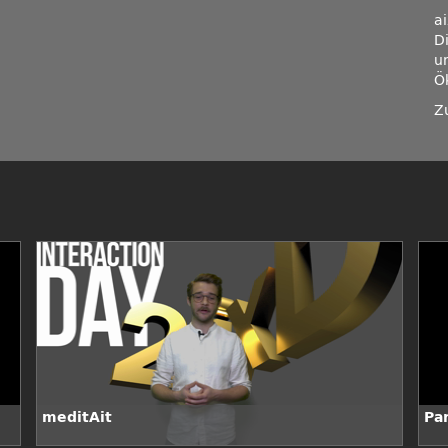
a
Di
u
Ö
Z
meditAit
Pa