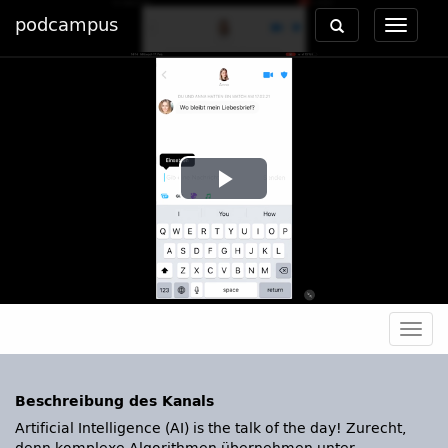
podcampus
Toggle
Toggle
navigation
navigat
Play
Video
Togg
navig
Beschreibung des Kanals
Artificial Intelligence (AI) is the talk of the day! Zurecht,