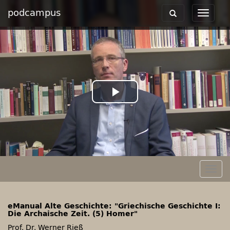
podcampus
Toggle
Toggle
navigation
navigat
Play
Video
Togg
navig
eManual Alte Geschichte: "Griechische Geschichte I:
Die Archaische Zeit. (5) Homer"
Prof. Dr. Werner Rieß