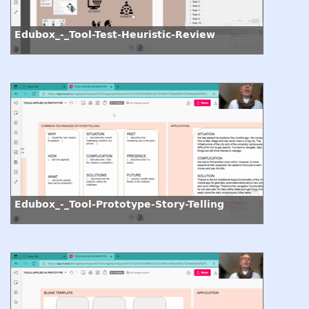
Edubox_-_Tool-Test-Heuristic-Review
Edubox_-_Tool-Prototype-Story-Telling