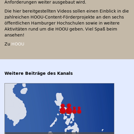
Anforderungen weiter ausgebaut wird.
Die hier bereitgestellten Videos sollen einen Einblick in die
zahlreichen HOOU-Content-Förderprojekte an den sechs
öffentlichen Hamburger Hochschulen sowie in weitere
Aktivitäten rund um die HOOU geben. Viel Spaß beim
ansehen!
Zu
HOOU
Weitere Beiträge des Kanals