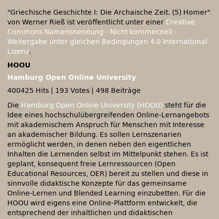
"Griechische Geschichte I: Die Archaische Zeit. (5) Homer"
von Werner Rieß ist veröffentlicht unter einer
Creative
Commons Namensnennung - Nicht kommerziell -
Weitergabe unter gleichen Bedingungen 4.0 International
Lizenz
.
HOOU
Hamburg Open Online University
400425 Hits
|
193 Votes
|
498 Beiträge
Die
Hamburg Open Online University (HOOU)
steht für die
Idee eines hochschulübergreifenden Online-Lernangebots
mit akademischem Anspruch für Menschen mit Interesse
an akademischer Bildung. Es sollen Lernszenarien
ermöglicht werden, in denen neben den eigentlichen
Inhalten die Lernenden selbst im Mittelpunkt stehen. Es ist
geplant, konsequent freie Lernressourcen (Open
Educational Resources, OER) bereit zu stellen und diese in
sinnvolle didaktische Konzepte für das gemeinsame
Online-Lernen und Blended Learning einzubetten. Für die
HOOU wird eigens eine Online-Plattform entwickelt, die
entsprechend der inhaltlichen und didaktischen