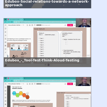
Edubox-Social-relations-towards-a-network-
approach
Edubox_-_Tool-Test-Think-Aloud-Testing