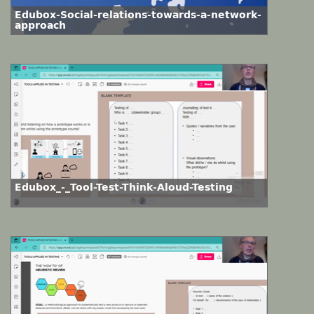
Edubox-Social-relations-towards-a-network-
approach
Edubox_-_Tool-Test-Think-Aloud-Testing