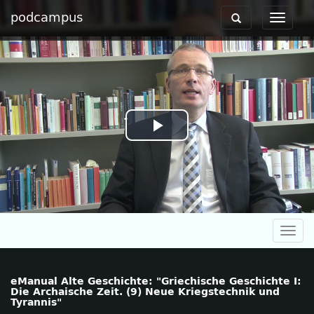
podcampus
Toggle
Toggle
navigation
navigat
Play
Video
Togg
navig
eManual Alte Geschichte: "Griechische Geschichte I:
Die Archaische Zeit. (9) Neue Kriegstechnik und
Tyrannis"