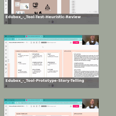
Edubox_-_Tool-Test-Heuristic-Review
Edubox_-_Tool-Prototype-Story-Telling