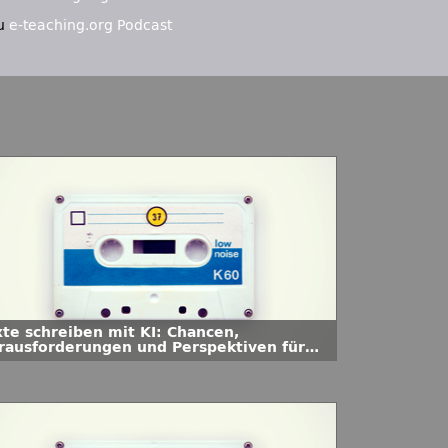
u
e-teaching.org Podcast
xte schreiben mit KI: Chancen,
rausforderungen und Perspektiven für
e Hochschullehre