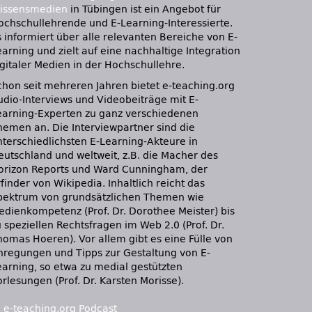
issensmedien
in Tübingen ist ein Angebot für
ochschullehrende und E-Learning-Interessierte.
s informiert über alle relevanten Bereiche von E-
earning und zielt auf eine nachhaltige Integration
igitaler Medien in der Hochschullehre.
chon seit mehreren Jahren bietet e-teaching.org
udio-Interviews und Videobeiträge mit E-
earning-Experten zu ganz verschiedenen
hemen an. Die Interviewpartner sind die
nterschiedlichsten E-Learning-Akteure in
eutschland und weltweit, z.B. die Macher des
orizon Reports und Ward Cunningham, der
finder von Wikipedia. Inhaltlich reicht das
pektrum von grundsätzlichen Themen wie
edienkompetenz (Prof. Dr. Dorothee Meister) bis
 speziellen Rechtsfragen im Web 2.0 (Prof. Dr.
homas Hoeren). Vor allem gibt es eine Fülle von
nregungen und Tipps zur Gestaltung von E-
earning, so etwa zu medial gestützten
rlesungen (Prof. Dr. Karsten Morisse).
:
e-teaching.org Podcast