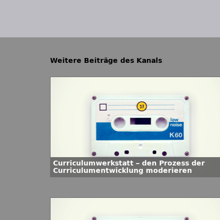
Weitere Beiträge des Kanals
Curriculumwerkstatt – den Prozess der
Curriculumentwicklung moderieren