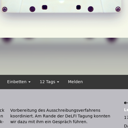
Einbetten
12 Tags
Melden
e
L
ock
ns
en
en
1
k-
wir dazu mit ihm ein Gespräch führen.
D