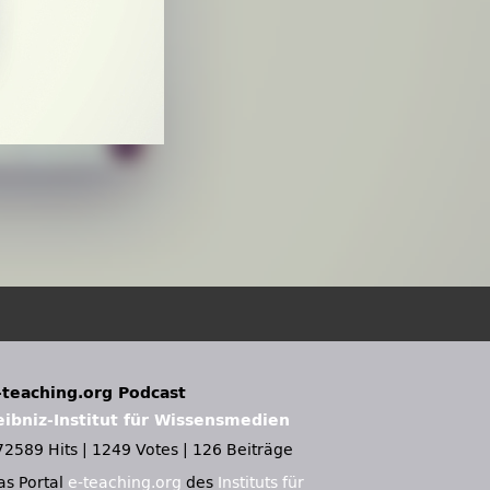
-teaching.org Podcast
eibniz-Institut für Wissensmedien
72589 Hits
|
1249 Votes
|
126 Beiträge
as Portal
e-teaching.org
des
Instituts für