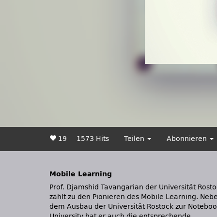
19
1573 Hits
Teilen
Abonnieren
Mobile Learning
Prof. Djamshid Tavangarian der Universität Rost
Vorbereitung des Ausschreibungsverfahre
zählt zu den Pionieren des Mobile Learning. Neb
koordiniert. Am Rande der DeLFI Tagung konnt
dem Ausbau der Universität Rostock zur Noteboo
University hat er auch die entsprechende