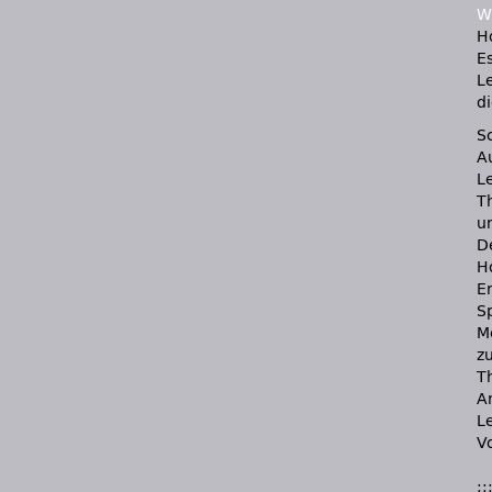
W
H
E
L
d
S
A
L
T
u
D
H
Er
S
M
zu
T
A
L
Vo
::