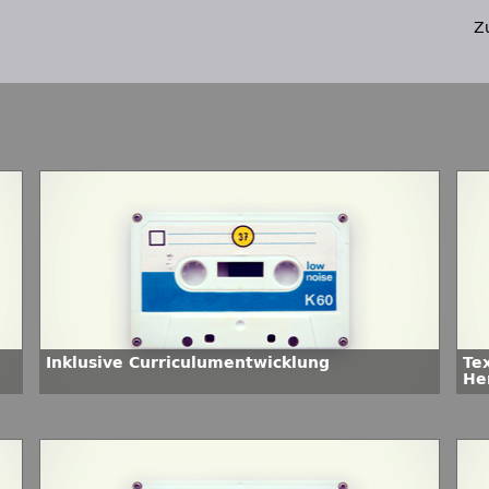
Z
Inklusive Curriculumentwicklung
Te
He
di