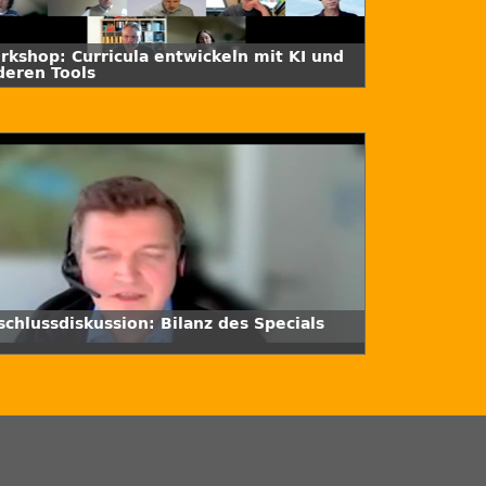
rkshop: Curricula entwickeln mit KI und
deren Tools
schlussdiskussion: Bilanz des Specials