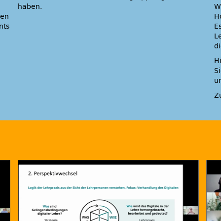
haben.
W
men
H
nts
E
L
d
H
S
u
Z