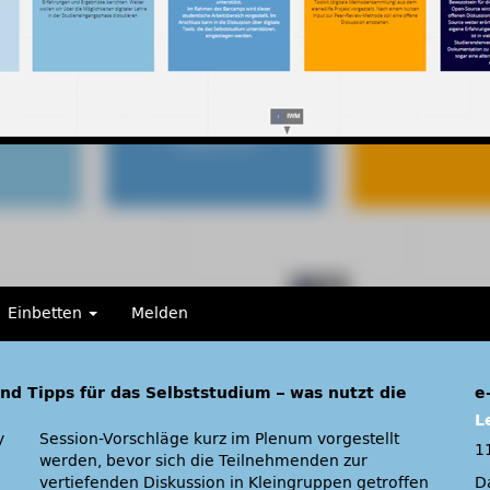
Einbetten
Melden
und Tipps für das Selbststudium – was nutzt die
e
L
y
t
1
Da