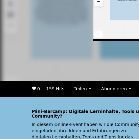
0
159 Hits
Teilen
Abonnieren
Mini-Barcamp: Digitale Lerninhalte, Tools 
Community?
In diesem Online-Event haben wir die Communit
Session-Vorschläge kurz im Plenum vorgestell
eingeladen, ihre Ideen und Erfahrungen zu
werden, bevor sich die Teilnehmenden zur
digitalen Lerninhalten, Tools und Tipps für das
vertiefenden Diskussion in Kleingruppen getroffen