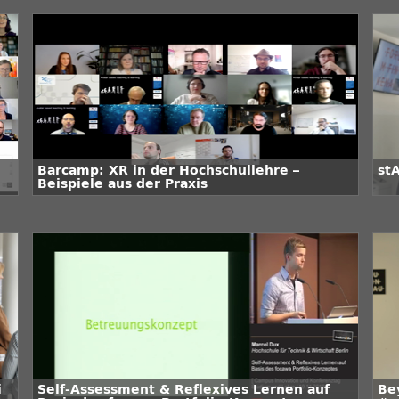
Barcamp: XR in der Hochschullehre –
st
Beispiele aus der Praxis
i
Self-Assessment & Reflexives Lernen auf
Be