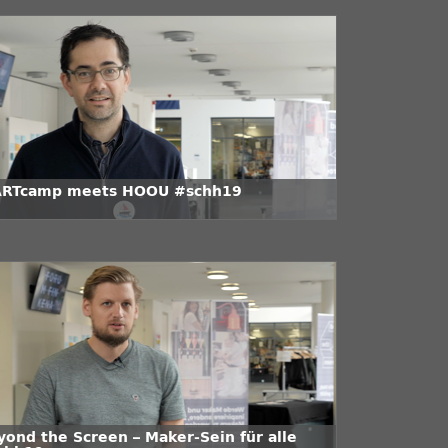
ARTcamp meets HOOU #schh19
yond the Screen – Maker-Sein für alle