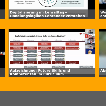
Digitalisierung im Lehralltag –
Wo
Handlungslogiken Lehrender verstehen
an
Aufzeichnung: Future Skills und
Ab
Kompetenzen im Curriculum