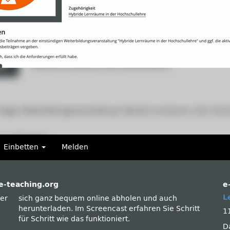
Einbetten
Melden
 e-teaching.org
e
L
der
ch
1
für Schritt wie das funktioniert.
Da