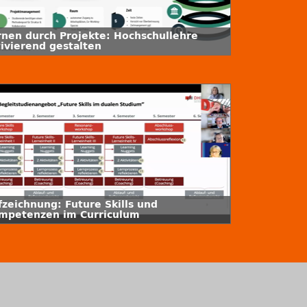
rnen durch Projekte: Hochschullehre
tivierend gestalten
fzeichnung: Future Skills und
mpetenzen im Curriculum