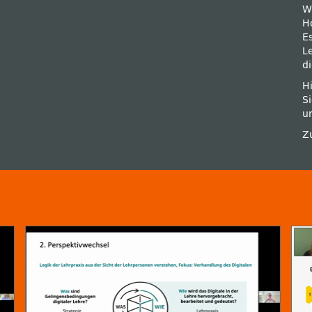
W
H
E
L
d
H
S
u
Z