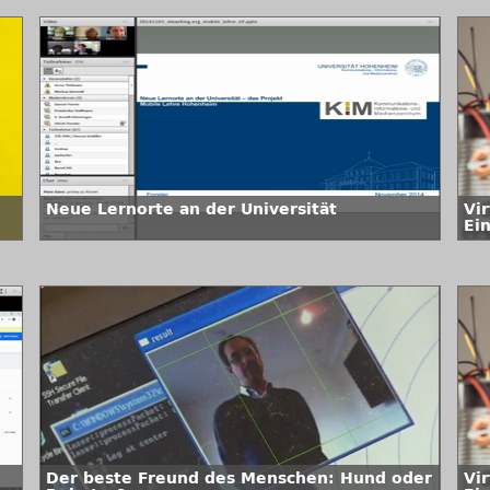
Neue Lernorte an der Universität
Vir
Ei
Der beste Freund des Menschen: Hund oder
Vir