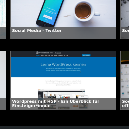
Social Media - Twitter
Soc
Wordpress mit H5P - Ein Überblick für
So
Einsteiger*innen
ef