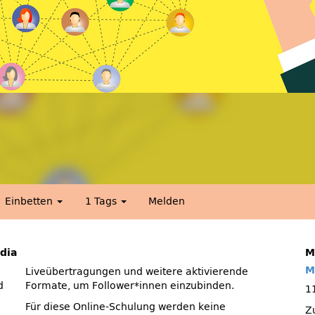
Einbetten
1 Tags
Melden
dia
M
M
d
Formate, um Follower*innen einzubinden.
1
Für diese Online-Schulung werden keine
Z