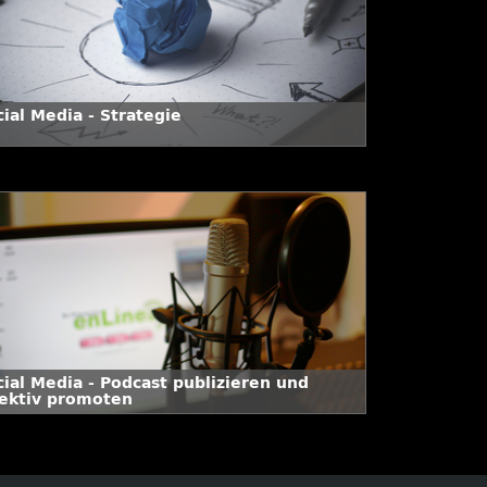
ial Media - Strategie
cial Media - Podcast publizieren und
fektiv promoten