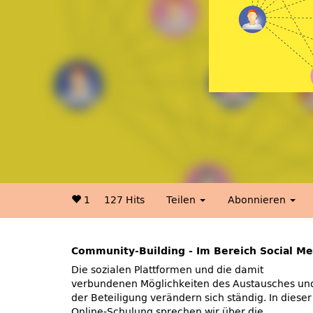
1
127 Hits
Teilen
Abonnieren
Community-Building - Im Bereich Social Me
Die sozialen Plattformen und die damit
Liveübertragungen und weitere aktivierende
verbundenen Möglichkeiten des Austausches un
der Beteiligung verändern sich ständig. In dieser
Online-Schulung sprechen wir über die