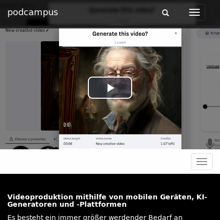
podcampus
Toggle
Toggle
navigation
navigat
Play
Video
Togg
navig
Videoproduktion mithilfe von mobilen Geräten, KI-
Generatoren und -Plattformen
Es besteht ein immer größer werdender Bedarf an