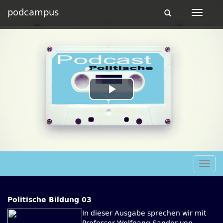
podcampus
Toggle
Toggle
navigation
navigat
Play
Video
Togg
navig
Politische Bildung 03
In dieser Ausgabe sprechen wir mit