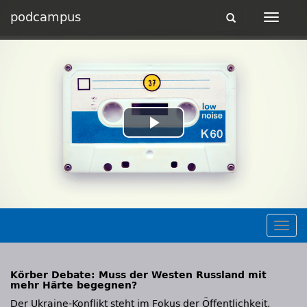
podcampus
Toggle
Toggle
navigation
navigat
Play
Video
Togg
navig
Körber Debate: Muss der Westen Russland mit
mehr Härte begegnen?
Der Ukraine-Konflikt steht im Fokus der Öffentlichkeit.