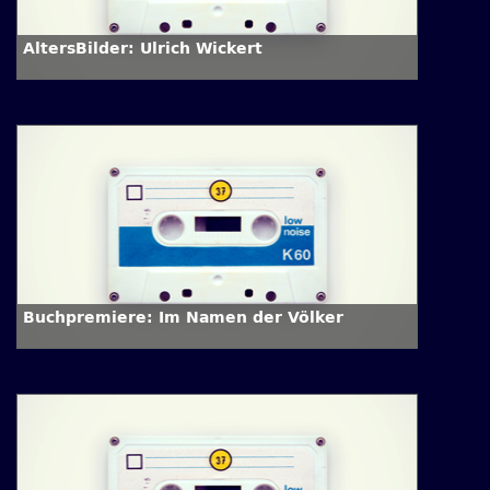
AltersBilder: Ulrich Wickert
Buchpremiere: Im Namen der Völker