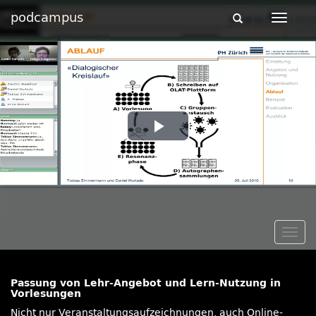
podcampus
Toggle
Toggle
navigation
navigat
Play
Video
Togg
navig
Passung von Lehr-Angebot und Lern-Nutzung in
Vorlesungen
Nicht nur Veranstaltungsaufzeichnungen, auch Online-