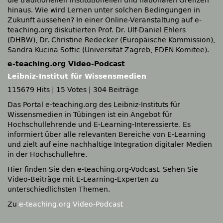
die traditionellen institutionellen und nationalen Grenzen
hinaus. Wie wird Lernen unter solchen Bedingungen in
Zukunft aussehen? In einer Online-Veranstaltung auf e-
teaching.org diskutierten Prof. Dr. Ulf-Daniel Ehlers
(DHBW), Dr. Christine Redecker (Europäische Kommission),
Sandra Kucina Softic (Universität Zagreb, EDEN Komitee).
e-teaching.org Video-Podcast
Leibniz-Institut für Wissensmedien
115679 Hits
|
15 Votes
|
304 Beiträge
Das Portal e-teaching.org des Leibniz-Instituts für
Wissensmedien in Tübingen ist ein Angebot für
Hochschullehrende und E-Learning-Interessierte. Es
informiert über alle relevanten Bereiche von E-Learning
und zielt auf eine nachhaltige Integration digitaler Medien
in der Hochschullehre.
Hier finden Sie den e-teaching.org-Vodcast. Sehen Sie
Video-Beiträge mit E-Learning-Experten zu
unterschiedlichsten Themen.
Zu
e-teaching.org Video-Podcast