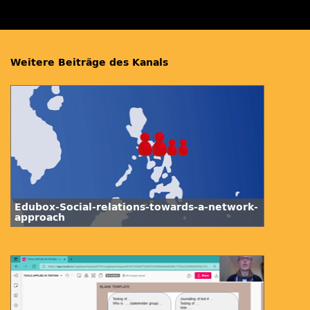
Weitere Beiträge des Kanals
Edubox-Social-relations-towards-a-network-
approach