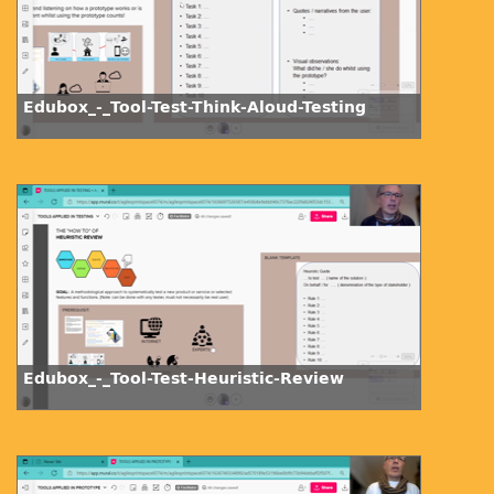
Edubox_-_Tool-Test-Think-Aloud-Testing
Edubox_-_Tool-Test-Heuristic-Review