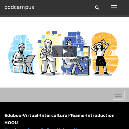
podcampus
Toggle
Toggle
navigation
navigat
Play
Video
Togg
navig
Edubox-Virtual-Intercultural-Teams-Introduction
HOOU