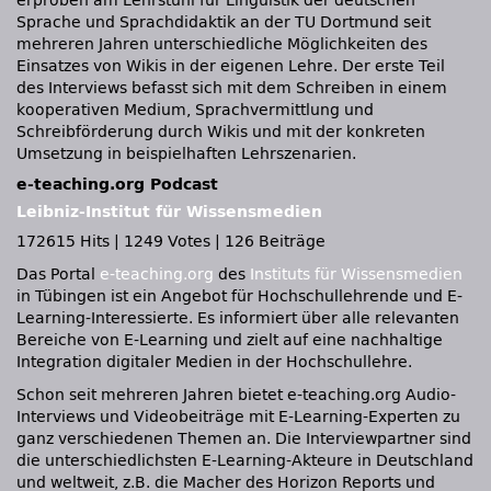
erproben am Lehrstuhl für Linguistik der deutschen
Sprache und Sprachdidaktik an der TU Dortmund seit
mehreren Jahren unterschiedliche Möglichkeiten des
Einsatzes von Wikis in der eigenen Lehre. Der erste Teil
des Interviews befasst sich mit dem Schreiben in einem
kooperativen Medium, Sprachvermittlung und
Schreibförderung durch Wikis und mit der konkreten
Umsetzung in beispielhaften Lehrszenarien.
e-teaching.org Podcast
Leibniz-Institut für Wissensmedien
172615 Hits
|
1249 Votes
|
126 Beiträge
Das Portal
e-teaching.org
des
Instituts für Wissensmedien
in Tübingen ist ein Angebot für Hochschullehrende und E-
Learning-Interessierte. Es informiert über alle relevanten
Bereiche von E-Learning und zielt auf eine nachhaltige
Integration digitaler Medien in der Hochschullehre.
Schon seit mehreren Jahren bietet e-teaching.org Audio-
Interviews und Videobeiträge mit E-Learning-Experten zu
ganz verschiedenen Themen an. Die Interviewpartner sind
die unterschiedlichsten E-Learning-Akteure in Deutschland
und weltweit, z.B. die Macher des Horizon Reports und