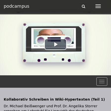
podcampus
Toggle
Toggle
navigation
navigat
Play
Video
Togg
navig
Kollaborativ Schreiben in Wiki-Hypertexten (Teil 1)
Dr. Michael Beißwenger und Prof. Dr. Angelika Storrer