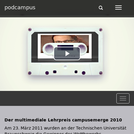
podcampus
Toggle
Toggle
navigation
navigat
Play
Video
Togg
navig
Der multimediale Lehrpreis campusemerge 2010
Am 23. März 2011 wurden an der Technischen Universität