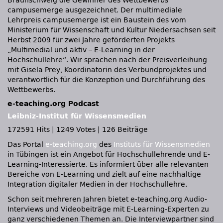
Braunschweig die Gewinner des Wettbewerbs
campusemerge ausgezeichnet. Der multimediale
Lehrpreis campusemerge ist ein Baustein des vom
Ministerium für Wissenschaft und Kultur Niedersachsen seit
Herbst 2009 für zwei Jahre geförderten Projekts
„Multimedial und aktiv – E-Learning in der
Hochschullehre“. Wir sprachen nach der Preisverleihung
mit Gisela Prey, Koordinatorin des Verbundprojektes und
verantwortlich für die Konzeption und Durchführung des
Wettbewerbs.
e-teaching.org Podcast
Leibniz-Institut für Wissensmedien
172591 Hits
|
1249 Votes
|
126 Beiträge
Das Portal
e-teaching.org
des
Instituts für Wissensmedien
in Tübingen ist ein Angebot für Hochschullehrende und E-
Learning-Interessierte. Es informiert über alle relevanten
Bereiche von E-Learning und zielt auf eine nachhaltige
Integration digitaler Medien in der Hochschullehre.
Schon seit mehreren Jahren bietet e-teaching.org Audio-
Interviews und Videobeiträge mit E-Learning-Experten zu
ganz verschiedenen Themen an. Die Interviewpartner sind