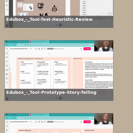
Edubox_-_Tool-Test-Heuristic-Review
Edubox_-_Tool-Prototype-Story-Telling