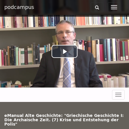
podcampus
Toggle
Toggle
navigation
navigat
Play
Video
Togg
navig
eManual Alte Geschichte: "Griechische Geschichte I:
Die Archaische Zeit. (7) Krise und Entstehung der
Polis"