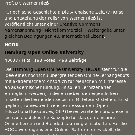
Prof. Dr. Werner Rieß
"Griechische Geschichte I: Die Archaische Zeit. (7) Krise
und Entstehung der Polis" von Werner Rieß ist
veröffentlicht unter einer
Creative Commons
Namensnennung - Nicht kommerziell - Weitergabe unter
gleichen Bedingungen 4.0 International Lizenz
.
HOOU
Hamburg Open Online University
400337 Hits
|
193 Votes
|
498 Beiträge
Die
Hamburg Open Online University (HOOU)
steht für die
Idee eines hochschulübergreifenden Online-Lernangebots
mit akademischem Anspruch für Menschen mit Interesse
an akademischer Bildung. Es sollen Lernszenarien
ermöglicht werden, in denen neben den eigentlichen
Inhalten die Lernenden selbst im Mittelpunkt stehen. Es ist
geplant, konsequent freie Lernressourcen (Open
Educational Resources, OER) bereit zu stellen und diese in
sinnvolle didaktische Konzepte für das gemeinsame
Online-Lernen und Blended Learning einzubetten. Für die
HOOU wird eigens eine Online-Plattform entwickelt, die