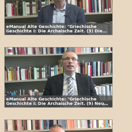
eManual Alte Geschichte: "Griechische
Geschichte I: Die Archaische Zeit. (3) Die
Mykener"
eManual Alte Geschichte: "Griechische
Geschichte I: Die Archaische Zeit. (9) Neue
Kriegstechnik und Tyrannis"