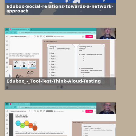
Edubox-Social-relations-towards-a-network-
approach
Edubox_-_Tool-Test-Think-Aloud-Testing