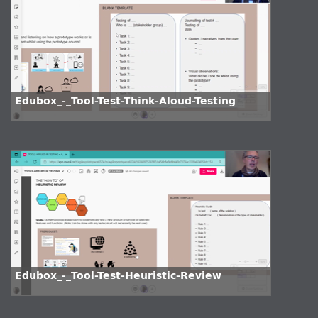
Edubox_-_Tool-Test-Think-Aloud-Testing
Edubox_-_Tool-Test-Heuristic-Review