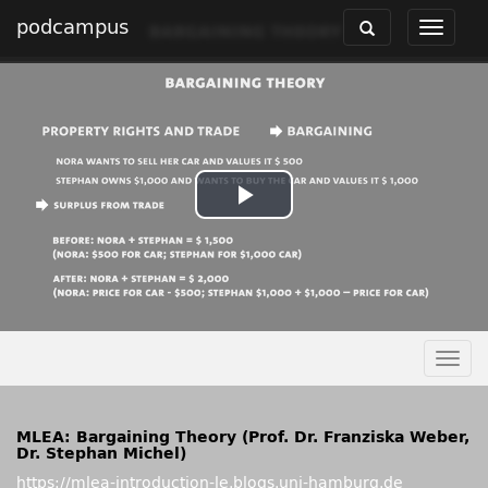
podcampus
Toggle
Toggle
navigation
navigat
Play
Video
Togg
navig
MLEA: Bargaining Theory (Prof. Dr. Franziska Weber,
Dr. Stephan Michel)
https://mlea-introduction-le.blogs.uni-hamburg.de