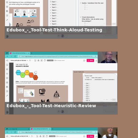
Edubox_-_Tool-Test-Think-Aloud-Testing
Edubox_-_Tool-Test-Heuristic-Review