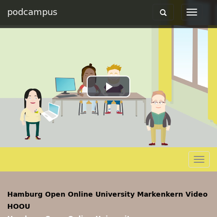
podcampus
Toggle
Toggle
navigation
navigat
Play
Video
Togg
navig
Hamburg Open Online University Markenkern Video
HOOU