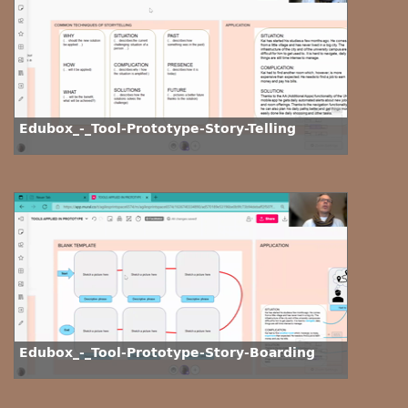
Edubox_-_Tool-Prototype-Story-Telling
Edubox_-_Tool-Prototype-Story-Boarding