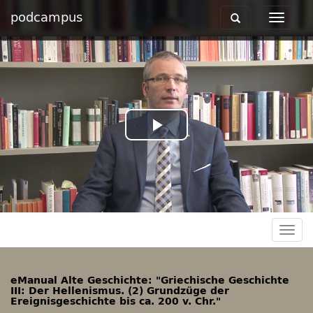
podcampus
Toggle
Toggle
navigation
navigat
Play
Video
Togg
navig
eManual Alte Geschichte: "Griechische Geschichte
III: Der Hellenismus. (2) Grundzüge der
Ereignisgeschichte bis ca. 200 v. Chr."