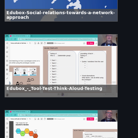
Edubox-Social-relations-towards-a-network-
approach
Edubox_-_Tool-Test-Think-Aloud-Testing