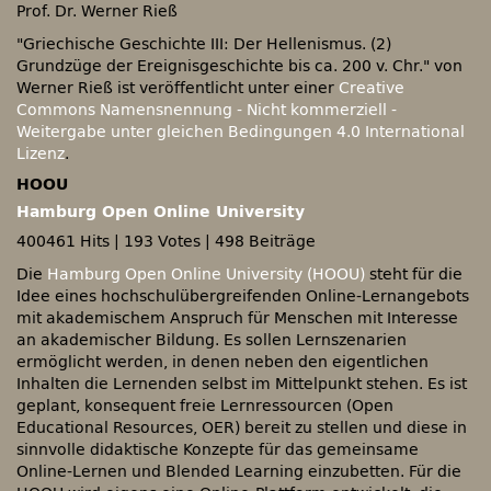
Prof. Dr. Werner Rieß
"Griechische Geschichte III: Der Hellenismus. (2)
Grundzüge der Ereignisgeschichte bis ca. 200 v. Chr." von
Werner Rieß ist veröffentlicht unter einer
Creative
Commons Namensnennung - Nicht kommerziell -
Weitergabe unter gleichen Bedingungen 4.0 International
Lizenz
.
HOOU
Hamburg Open Online University
400461 Hits
|
193 Votes
|
498 Beiträge
Die
Hamburg Open Online University (HOOU)
steht für die
Idee eines hochschulübergreifenden Online-Lernangebots
mit akademischem Anspruch für Menschen mit Interesse
an akademischer Bildung. Es sollen Lernszenarien
ermöglicht werden, in denen neben den eigentlichen
Inhalten die Lernenden selbst im Mittelpunkt stehen. Es ist
geplant, konsequent freie Lernressourcen (Open
Educational Resources, OER) bereit zu stellen und diese in
sinnvolle didaktische Konzepte für das gemeinsame
Online-Lernen und Blended Learning einzubetten. Für die