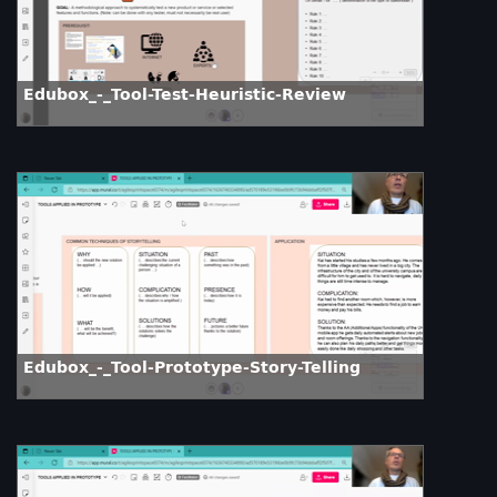
Edubox_-_Tool-Test-Heuristic-Review
Edubox_-_Tool-Prototype-Story-Telling