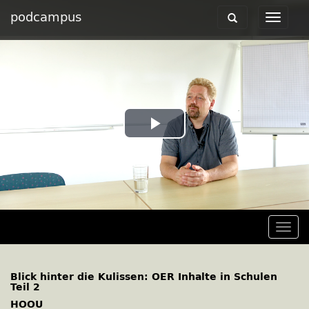
podcampus
Toggle
Toggle
navigation
navigat
Play
Video
Togg
navig
Blick hinter die Kulissen: OER Inhalte in Schulen
Teil 2
HOOU