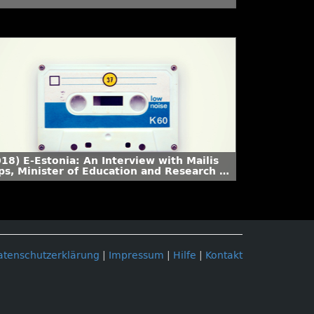
18) E-Estonia: An Interview with Mailis
ps, Minister of Education and Research of
e Republic of Estonia, on democracy,
nsparency, and digitalization. Synergie
.
atenschutzerklärung
|
Impressum
|
Hilfe
|
Kontakt