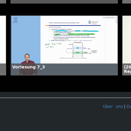
Vorlesung 7_3
(20
Re
th
tra
05
Über uns
|
D