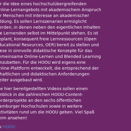
ür die Idee eines hochschulübergreifenden
nline-Lernangebots mit akademischem Anspruch
ür Menschen mit Interesse an akademischer
ildung. Es sollen Lernszenarien ermöglicht
erden, in denen neben den eigentlichen Inhalten
e Lernenden selbst im Mittelpunkt stehen. Es ist
eplant, konsequent freie Lernressourcen (Open
ducational Resources, OER) bereit zu stellen und
ese in sinnvolle didaktische Konzepte für das
emeinsame Online-Lernen und Blended Learning
inzubetten. Für die HOOU wird eigens eine
nline-Plattform entwickelt, die entsprechend der
nhaltlichen und didaktischen Anforderungen
eiter ausgebaut wird.
e hier bereitgestellten Videos sollen einen
inblick in die zahlreichen HOOU-Content-
örderprojekte an den sechs öffentlichen
amburger Hochschulen sowie in weitere
ktivitäten rund um die HOOU geben. Viel Spaß
eim ansehen!
u
HOOU