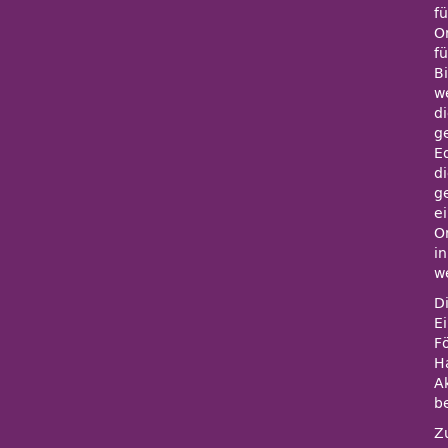
f
O
f
B
w
di
g
E
di
g
e
O
i
w
Di
E
F
H
A
b
Z