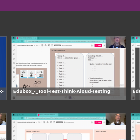
k-
Edubox_-_Tool-Test-Think-Aloud-Testing
Ed