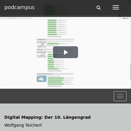
podcampus
Toggle
Toggle
navigation
navigat
Play
Video
Togg
navig
Digital Mapping: Der 10. Längengrad
Wolfgang Teichert