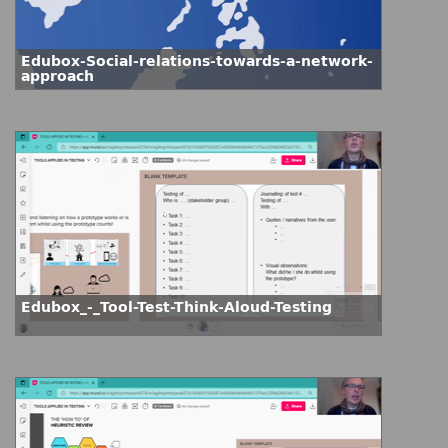
Edubox-Social-relations-towards-a-network-
approach
Edubox_-_Tool-Test-Think-Aloud-Testing