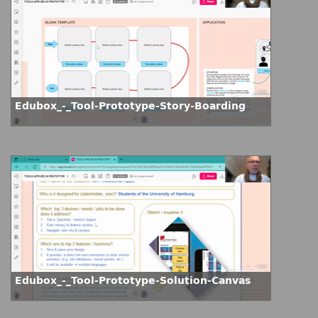
Edubox_-_Tool-Prototype-Story-Boarding
Edubox_-_Tool-Prototype-Solution-Canvas