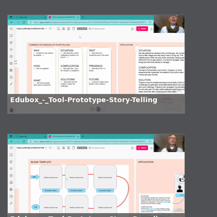
Edubox_-_Tool-Prototype-Story-Telling