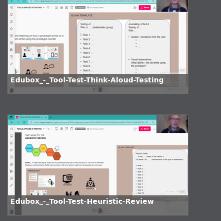
Edubox_-_Tool-Test-Think-Aloud-Testing
Edubox_-_Tool-Test-Heuristic-Review