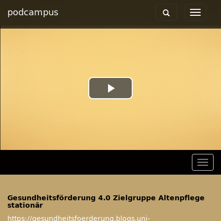
podcampus
Toggle
Toggle
navigation
navigat
Play
Video
Togg
navig
Gesundheitsförderung 4.0 Zielgruppe Altenpflege
stationär
https://gesundheitsfoerderung.blogs.uni-