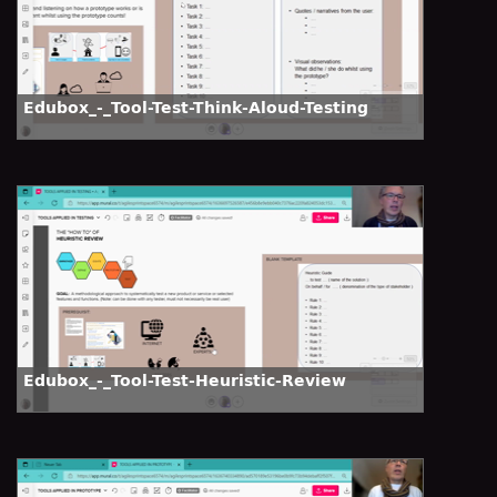
Edubox_-_Tool-Test-Think-Aloud-Testing
Edubox_-_Tool-Test-Heuristic-Review