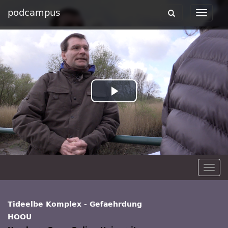
podcampus
Toggle
Toggle
navigation
navigat
Play
Video
Togg
navig
Tideelbe Komplex - Gefaehrdung
HOOU