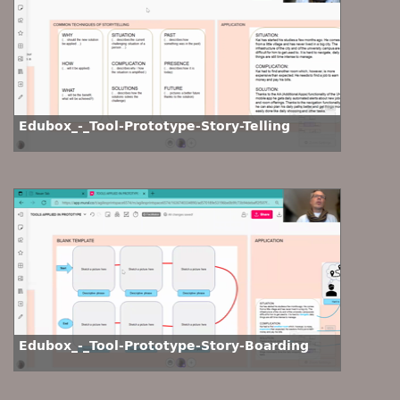
Edubox_-_Tool-Prototype-Story-Telling
Edubox_-_Tool-Prototype-Story-Boarding