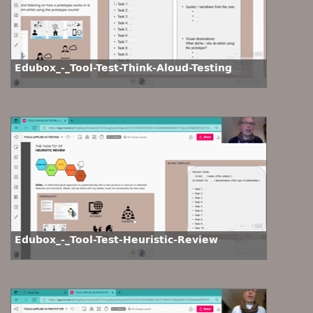
Edubox_-_Tool-Test-Think-Aloud-Testing
Edubox_-_Tool-Test-Heuristic-Review