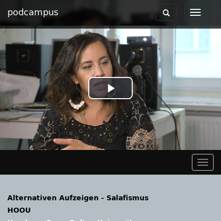
podcampus
Toggle
Toggle
navigation
navigat
Play
Video
Togg
navig
Alternativen Aufzeigen - Salafismus
HOOU