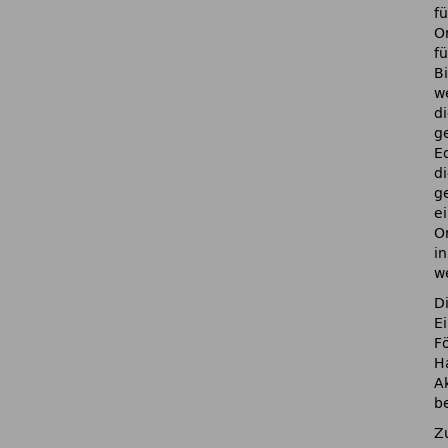
f
O
f
B
w
di
g
E
di
g
e
O
i
w
Di
E
F
H
A
b
Z