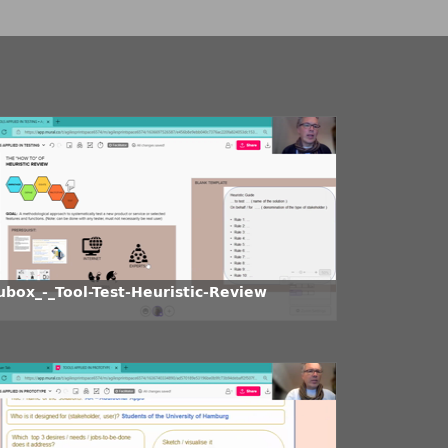
ubox_-_Tool-Test-Heuristic-Review