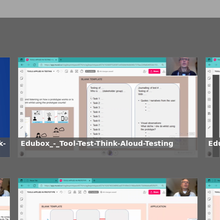
k-
Edubox_-_Tool-Test-Think-Aloud-Testing
Ed