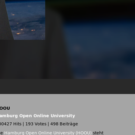
OOU
amburg Open Online University
00427 Hits
|
193 Votes
|
498 Beiträge
ie
Hamburg Open Online University (HOOU)
steht