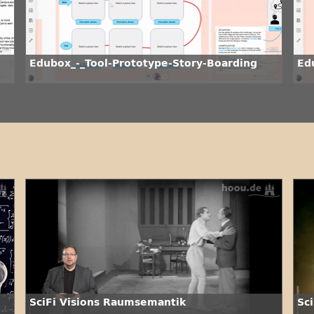
Edubox_-_Tool-Prototype-Story-Boarding
Ed
SciFi Visions Raumsemantik
Sci