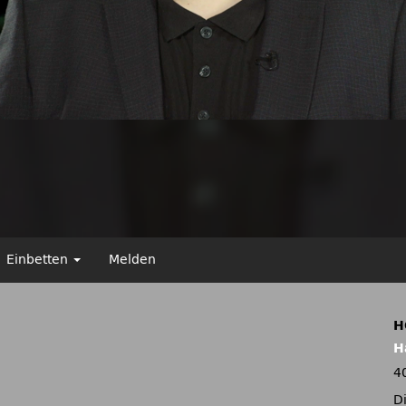
Einbetten
Melden
H
H
4
D