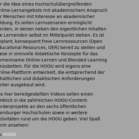
ür die Idee eines hochschulübergreifenden
nline-Lernangebots mit akademischem Anspruch
ür Menschen mit Interesse an akademischer
ildung. Es sollen Lernszenarien ermöglicht
erden, in denen neben den eigentlichen Inhalten
e Lernenden selbst im Mittelpunkt stehen. Es ist
eplant, konsequent freie Lernressourcen (Open
ducational Resources, OER) bereit zu stellen und
ese in sinnvolle didaktische Konzepte für das
emeinsame Online-Lernen und Blended Learning
inzubetten. Für die HOOU wird eigens eine
nline-Plattform entwickelt, die entsprechend der
nhaltlichen und didaktischen Anforderungen
eiter ausgebaut wird.
e hier bereitgestellten Videos sollen einen
inblick in die zahlreichen HOOU-Content-
örderprojekte an den sechs öffentlichen
amburger Hochschulen sowie in weitere
ktivitäten rund um die HOOU geben. Viel Spaß
eim ansehen!
u
HOOU