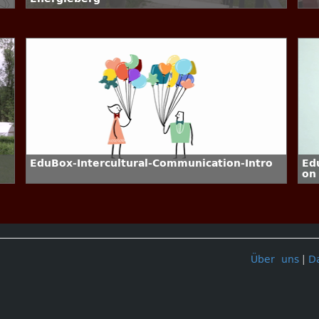
EduBox-Intercultural-Communication-Intro
Ed
on
Über uns
|
D