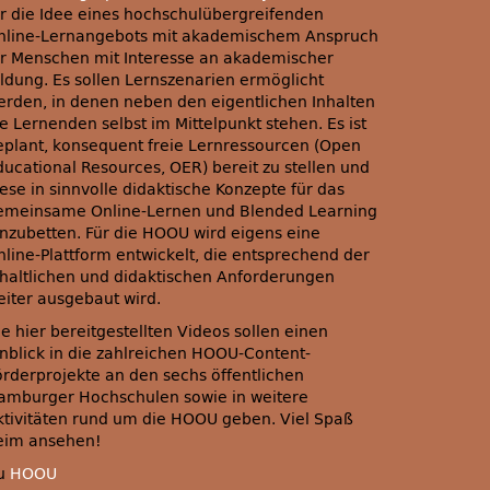
ür die Idee eines hochschulübergreifenden
nline-Lernangebots mit akademischem Anspruch
ür Menschen mit Interesse an akademischer
ildung. Es sollen Lernszenarien ermöglicht
erden, in denen neben den eigentlichen Inhalten
e Lernenden selbst im Mittelpunkt stehen. Es ist
eplant, konsequent freie Lernressourcen (Open
ducational Resources, OER) bereit zu stellen und
ese in sinnvolle didaktische Konzepte für das
emeinsame Online-Lernen und Blended Learning
inzubetten. Für die HOOU wird eigens eine
nline-Plattform entwickelt, die entsprechend der
nhaltlichen und didaktischen Anforderungen
eiter ausgebaut wird.
e hier bereitgestellten Videos sollen einen
inblick in die zahlreichen HOOU-Content-
örderprojekte an den sechs öffentlichen
amburger Hochschulen sowie in weitere
ktivitäten rund um die HOOU geben. Viel Spaß
eim ansehen!
u
HOOU