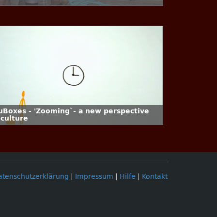
uBoxes - 'Zooming`- a new perspective
 culture
atenschutzerklärung
|
Impressum
|
Hilfe
|
Kontakt