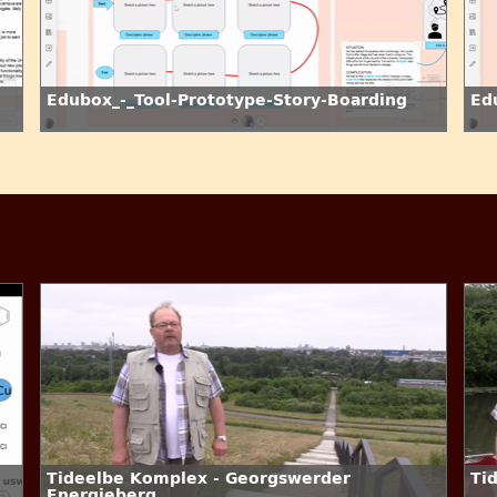
Edubox_-_Tool-Prototype-Story-Boarding
Ed
Tideelbe Komplex - Georgswerder
Ti
Energieberg