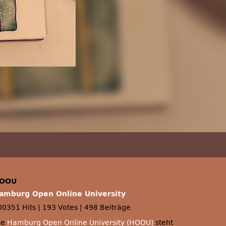
OOU
amburg Open Online University
00351 Hits
|
193 Votes
|
498 Beiträge
ie
Hamburg Open Online University (HOOU)
steht