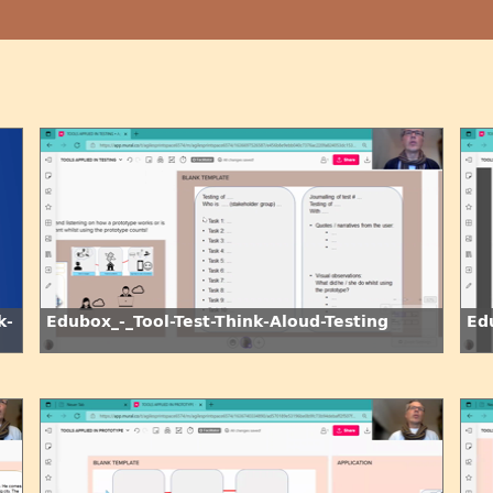
k-
Edubox_-_Tool-Test-Think-Aloud-Testing
Ed