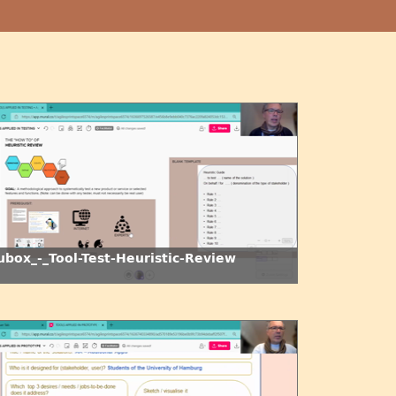
ubox_-_Tool-Test-Heuristic-Review