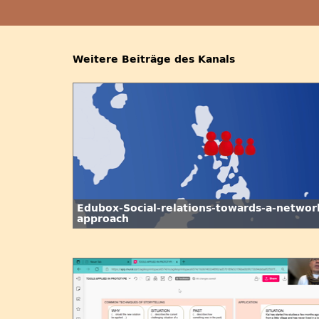
Weitere Beiträge des Kanals
Edubox-Social-relations-towards-a-networ
approach