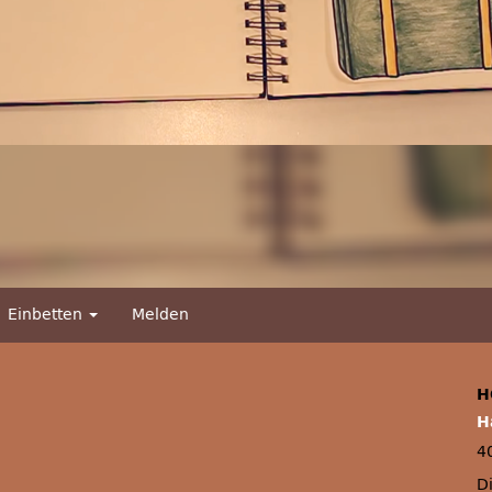
Einbetten
Melden
H
H
4
D