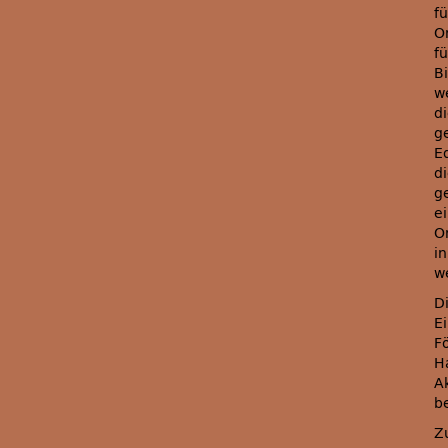
f
O
f
B
w
di
g
E
di
g
e
O
i
w
Di
E
F
H
A
b
Z