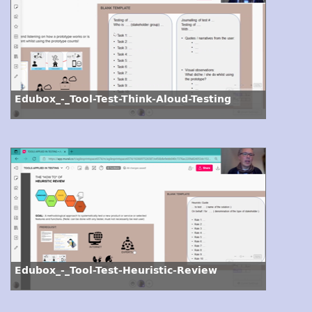
Edubox_-_Tool-Test-Think-Aloud-Testing
Edubox_-_Tool-Test-Heuristic-Review