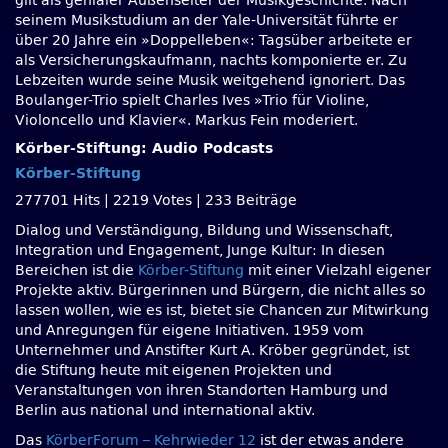
gilt als genialer Außenseiter der Musikgeschichte. Nach
seinem Musikstudium an der Yale-Universität führte er
über 20 Jahre ein »Doppelleben«: Tagsüber arbeitete er
als Versicherungskaufmann, nachts komponierte er. Zu
Lebzeiten wurde seine Musik weitgehend ignoriert. Das
Boulanger-Trio spielt Charles Ives »Trio für Violine,
Violoncello und Klavier«. Markus Fein moderiert.
Körber-Stiftung: Audio Podcasts
Körber-Stiftung
277701 Hits
|
2219 Votes
|
233 Beiträge
Dialog und Verständigung, Bildung und Wissenschaft,
Integration und Engagement, Junge Kultur: In diesen
Bereichen ist die
Körber-Stiftung
mit einer Vielzahl eigener
Projekte aktiv. Bürgerinnen und Bürgern, die nicht alles so
lassen wollen, wie es ist, bietet sie Chancen zur Mitwirkung
und Anregungen für eigene Initiativen. 1959 vom
Unternehmer und Anstifter Kurt A. Kröber gegründet, ist
die Stiftung heute mit eigenen Projekten und
Veranstaltungen von ihren Standorten Hamburg und
Berlin aus national und international aktiv.
Das
KörberForum – Kehrwieder 12
ist der etwas andere