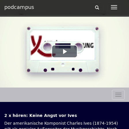
podcampus
Toggle
Toggle
navigation
navigat
Play
Video
Togg
navig
2 x hören: Keine Angst vor Ives
Der amerikanische Komponist Charles Ives (1874-1954)