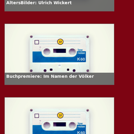
AltersBilder: Ulrich Wickert
Buchpremiere: Im Namen der Völker