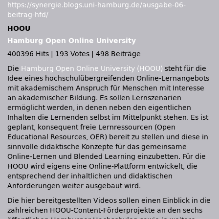
https://synergie.blogs.uni-hamburg.de/ausgabe-06-
beitrag-hfd/
HOOU
Hamburg Open Online University
400396 Hits
|
193 Votes
|
498 Beiträge
Die
Hamburg Open Online University (HOOU)
steht für die
Idee eines hochschulübergreifenden Online-Lernangebots
mit akademischem Anspruch für Menschen mit Interesse
an akademischer Bildung. Es sollen Lernszenarien
ermöglicht werden, in denen neben den eigentlichen
Inhalten die Lernenden selbst im Mittelpunkt stehen. Es ist
geplant, konsequent freie Lernressourcen (Open
Educational Resources, OER) bereit zu stellen und diese in
sinnvolle didaktische Konzepte für das gemeinsame
Online-Lernen und Blended Learning einzubetten. Für die
HOOU wird eigens eine Online-Plattform entwickelt, die
entsprechend der inhaltlichen und didaktischen
Anforderungen weiter ausgebaut wird.
Die hier bereitgestellten Videos sollen einen Einblick in die
zahlreichen HOOU-Content-Förderprojekte an den sechs