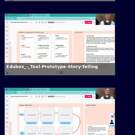
Edubox_-_Tool-Prototype-Story-Telling