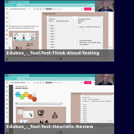
Edubox_-_Tool-Test-Think-Aloud-Testing
Edubox_-_Tool-Test-Heuristic-Review