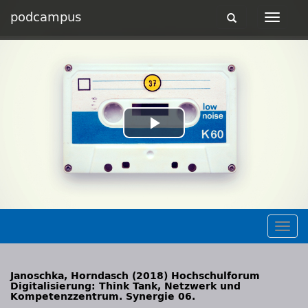
podcampus
Toggle
Toggle
navigation
navigat
Play
Video
Togg
navig
Janoschka, Horndasch (2018) Hochschulforum
Digitalisierung: Think Tank, Netzwerk und
Kompetenzzentrum. Synergie 06.