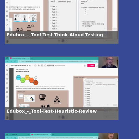
Edubox_-_Tool-Test-Think-Aloud-Testing
Edubox_-_Tool-Test-Heuristic-Review