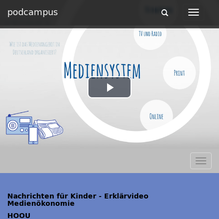
podcampus
Toggle
Toggle
navigation
navigat
Play
Video
Togg
navig
Nachrichten für Kinder - Erklärvideo
Medienökonomie
HOOU