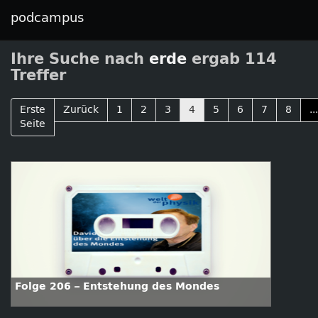
podcampus
Ihre Suche nach
erde
ergab 114
Treffer
Erste
Zurück
1
2
3
4
5
6
7
8
...
Seite
Folge 206 – Entstehung des Mondes