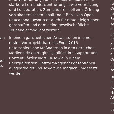
f
stärkere Lernendenzentrierung sowie Vernetzung
O
und Kollaboration. Zum anderen soll eine Öffnung
f
von akademischen Inhaltenauf Basis von Open
B
Educational Resources auch für neue Zielgruppen
w
geschaffen und damit eine gesellschaftliche
di
Teilhabe ermöglicht werden.
g
eam
In einem ganzheitlichen Ansatz sollen in einer
E
ersten Vorprojektphase bis Ende 2016
di
unterschiedliche Maßnahmen in den Bereichen
g
Mediendidaktik/Digital Qualification, Support und
e
Content-Förderung/OER sowie in einem
O
pen
übergreifenden Plattformangebot konzeptionell
i
e.
ausgearbeitet und soweit wie möglich umgesetzt
w
werden.
Di
E
F
H
A
b
Z