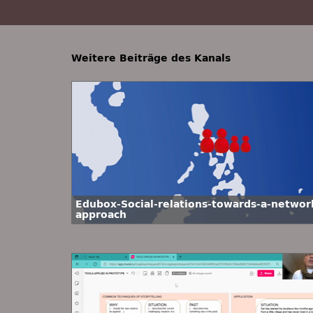
Weitere Beiträge des Kanals
Edubox-Social-relations-towards-a-networ
approach