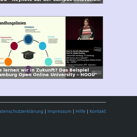
15
e lernen wir in Zukunft? Das Beispiel
amburg Open Online University – HOOU"
atenschutzerklärung
|
Impressum
|
Hilfe
|
Kontakt