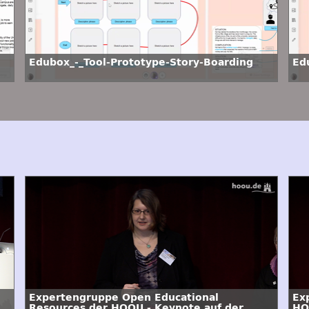
Edubox_-_Tool-Prototype-Story-Boarding
Ed
Expertengruppe Open Educational
Ex
Resources der HOOU - Keynote auf der
HO