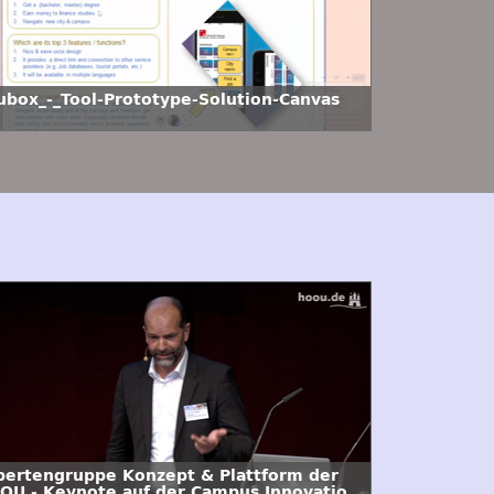
ubox_-_Tool-Prototype-Solution-Canvas
pertengruppe Konzept & Plattform der
OU - Keynote auf der Campus Innovation