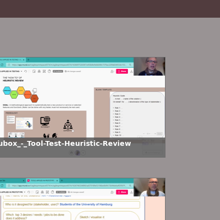
ubox_-_Tool-Test-Heuristic-Review