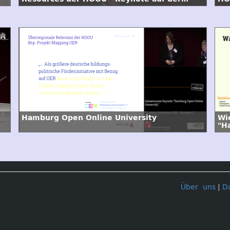
Campus Innovation 2015
20
Hamburg Open Online University
Wi
"H
Über uns
|
D