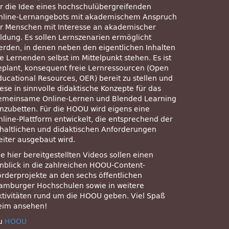
ür die Idee eines hochschulübergreifenden
nline-Lernangebots mit akademischem Anspruch
ür Menschen mit Interesse an akademischer
ildung. Es sollen Lernszenarien ermöglicht
erden, in denen neben den eigentlichen Inhalten
e Lernenden selbst im Mittelpunkt stehen. Es ist
eplant, konsequent freie Lernressourcen (Open
ducational Resources, OER) bereit zu stellen und
ese in sinnvolle didaktische Konzepte für das
emeinsame Online-Lernen und Blended Learning
inzubetten. Für die HOOU wird eigens eine
nline-Plattform entwickelt, die entsprechend der
nhaltlichen und didaktischen Anforderungen
eiter ausgebaut wird.
e hier bereitgestellten Videos sollen einen
inblick in die zahlreichen HOOU-Content-
örderprojekte an den sechs öffentlichen
amburger Hochschulen sowie in weitere
ktivitäten rund um die HOOU geben. Viel Spaß
eim ansehen!
u
HOOU