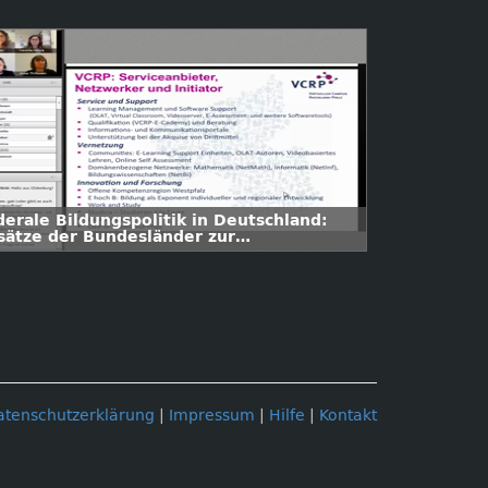
derale Bildungspolitik in Deutschland:
sätze der Bundesländer zur
terstützung digitaler Hochschulbildung
atenschutzerklärung
|
Impressum
|
Hilfe
|
Kontakt