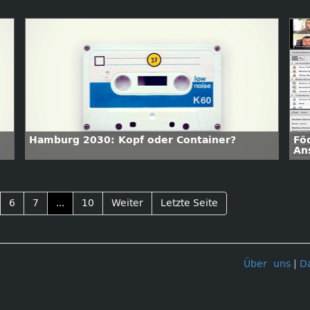
Hamburg 2030: Kopf oder Container?
Fö
An
Un
6
7
...
10
Weiter
Letzte Seite
Über uns
|
D