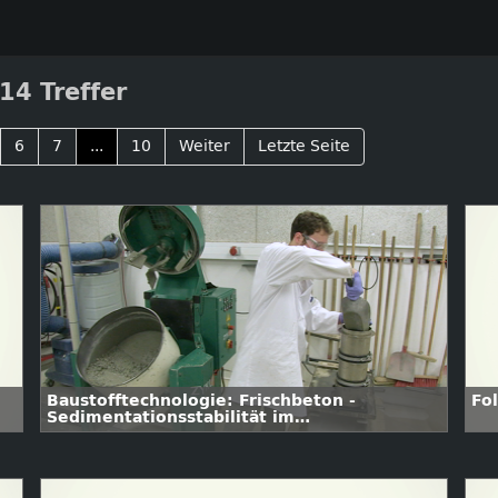
14 Treffer
6
7
...
10
Weiter
Letzte Seite
Baustofftechnologie: Frischbeton -
Fo
Sedimentationsstabilität im
Auswaschversuch