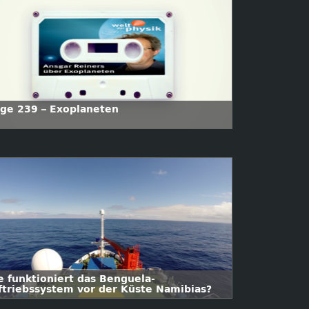
lge 239 – Exoplaneten
e funktioniert das Benguela-
ftriebssystem vor der Küste Namibias?