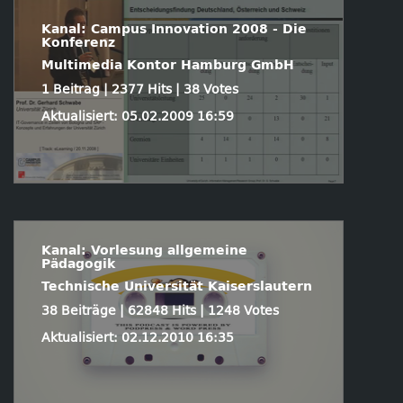
Kanal: Campus Innovation 2008 - Die
Konferenz
Multimedia Kontor Hamburg GmbH
1 Beitrag | 2377 Hits | 38 Votes
Aktualisiert: 05.02.2009 16:59
Kanal: Vorlesung allgemeine
Pädagogik
Technische Universität Kaiserslautern
38 Beiträge | 62848 Hits | 1248 Votes
Aktualisiert: 02.12.2010 16:35