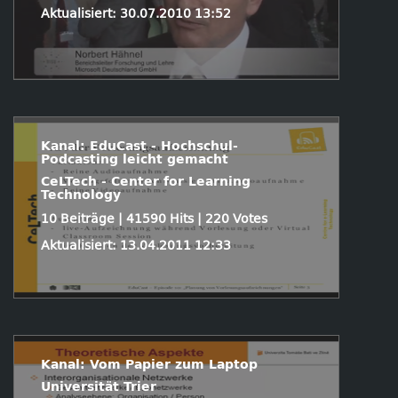
Aktualisiert: 30.07.2010 13:52
Kanal: EduCast - Hochschul-
Podcasting leicht gemacht
CeLTech - Center for Learning
Technology
10 Beiträge | 41590 Hits | 220 Votes
Aktualisiert: 13.04.2011 12:33
Kanal: Vom Papier zum Laptop
Universität Trier