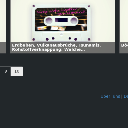
Erdbeben, Vulkanausbrüche, Tsunamis,
Bö
Rohstoffverknappung: Welche
Lösungsansätze bietet die Geophysik?
9
10
Über uns
|
D