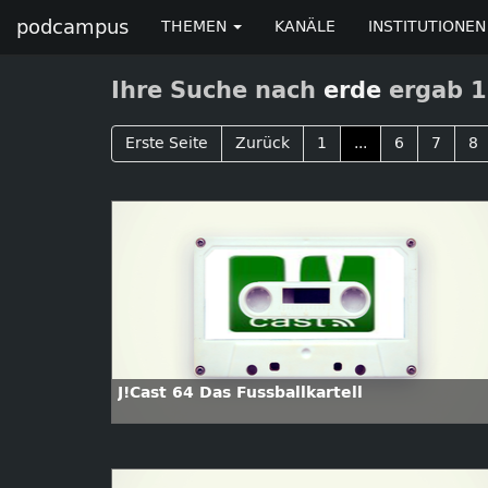
podcampus
THEMEN
KANÄLE
INSTITUTIONEN
Ihre Suche nach
erde
ergab 1
Erste Seite
Zurück
1
...
6
7
8
J!Cast 64 Das Fussballkartell