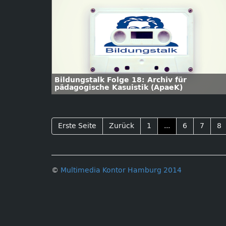
Bildungstalk Folge 18: Archiv für
pädagogische Kasuistik (ApaeK)
Erste Seite
Zurück
1
...
6
7
8
©
Multimedia Kontor Hamburg 2014