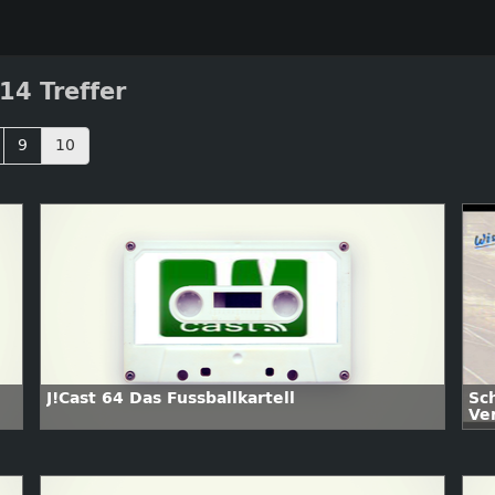
14 Treffer
9
10
J!Cast 64 Das Fussballkartell
Sc
Ve